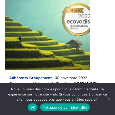
Adhérents
,
Groupement
30 novembre 2022
Astre reçoit la médaille d’or ECOVADIS
Nous utilisons des cookies pour vous garantir la meilleure
expérience sur notre site web. Si vous continuez à utiliser ce
Pour la sixième année consécutive, Astre
site, nous supposerons que vous en êtes satisfait.
Commercial reçoit la médaille d’or Ecovadis.
OK
Politique de confidentialité
Lire l’article