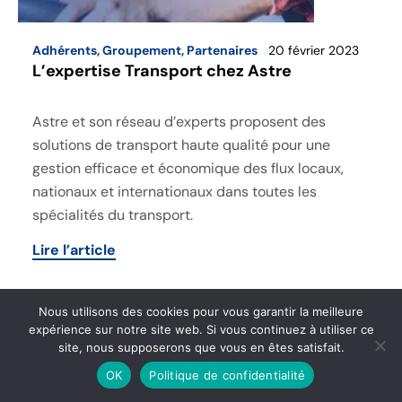
Adhérents
,
Groupement
,
Partenaires
20 février 2023
L’expertise Transport chez Astre
Astre et son réseau d’experts proposent des
solutions de transport haute qualité pour une
gestion efficace et économique des flux locaux,
nationaux et internationaux dans toutes les
spécialités du transport.
Lire l’article
Nous utilisons des cookies pour vous garantir la meilleure
Adhérents
,
Groupement
,
Partenaires
,
Presse
expérience sur notre site web. Si vous continuez à utiliser ce
27 janvier 2023
site, nous supposerons que vous en êtes satisfait.
Astre et Urby s’associent
OK
Politique de confidentialité