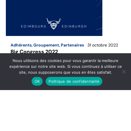
Adhérents
,
Groupement
,
Partenaires
31 octobre 2022
Big Congress 2022
Nous utilisons des cookies pour vous garantir la meilleure
expérience sur notre site web. Si vous continuez à utiliser ce
Après l’Etna en Sicile, les Astriens se sont envolés
site, nous supposerons que vous en êtes satisfait.
vers une autre destination volcanique !
OK
Politique de confidentialité
Lire l’article